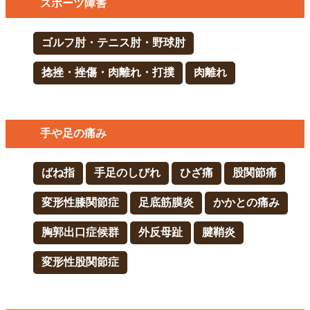
スポーツ障害
ゴルフ肘・テニス肘・野球肘
捻挫・挫傷・肉離れ・打撲
肉離れ
手や足の痛み
ばね指
手足のしびれ
ひざ痛
股関節痛
変形性膝関節症
足底筋膜炎
かかとの痛み
胸郭出口症候群
外反母趾
腱鞘炎
変形性股関節症