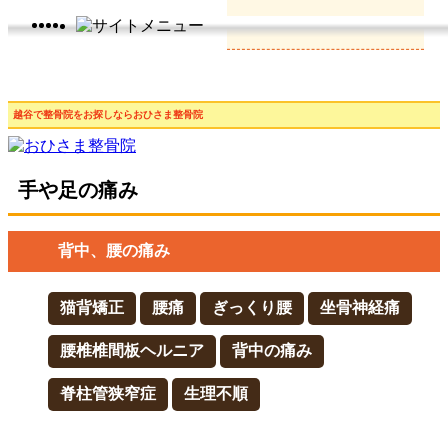
越谷で整骨院をお探しならおひさま整骨院
手や足の痛み
背中、腰の痛み
猫背矯正
腰痛
ぎっくり腰
坐骨神経痛
腰椎椎間板ヘルニア
背中の痛み
脊柱管狭窄症
生理不順