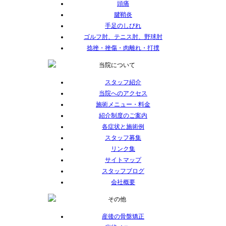
頭痛
腱鞘炎
手足のしびれ
ゴルフ肘、テニス肘、野球肘
捻挫・挫傷・肉離れ・打撲
スタッフ紹介
当院へのアクセス
施術メニュー・料金
紹介制度のご案内
各症状と施術例
スタッフ募集
リンク集
サイトマップ
スタッフブログ
会社概要
産後の骨盤矯正