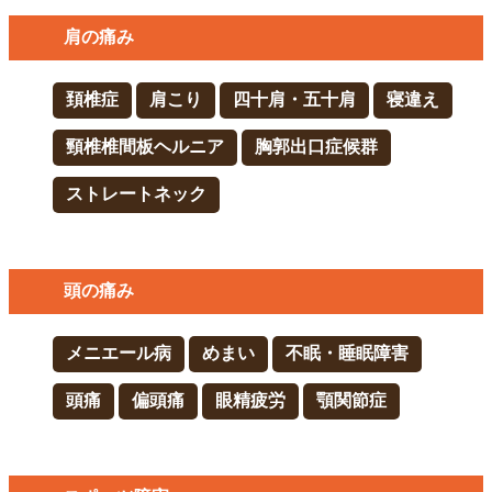
肩の痛み
頚椎症
肩こり
四十肩・五十肩
寝違え
頸椎椎間板ヘルニア
胸郭出口症候群
ストレートネック
頭の痛み
メニエール病
めまい
不眠・睡眠障害
頭痛
偏頭痛
眼精疲労
顎関節症