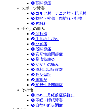
顎関節症
スポーツ障害
ゴルフ肘・テニス肘・野球肘
捻挫・挫傷・肉離れ・打撲
肉離れ
手や足の痛み
ばね指
手足のしびれ
ひざ痛
股関節痛
変形性膝関節症
足底筋膜炎
かかとの痛み
胸郭出口症候群
外反母趾
腱鞘炎
変形性股関節症
その他
PMS（月経前症候群）
不眠・睡眠障害
自律神経失調症