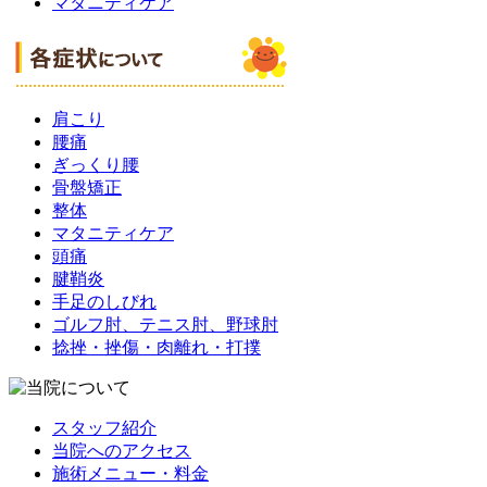
マタニティケア
肩こり
腰痛
ぎっくり腰
骨盤矯正
整体
マタニティケア
頭痛
腱鞘炎
手足のしびれ
ゴルフ肘、テニス肘、野球肘
捻挫・挫傷・肉離れ・打撲
スタッフ紹介
当院へのアクセス
施術メニュー・料金