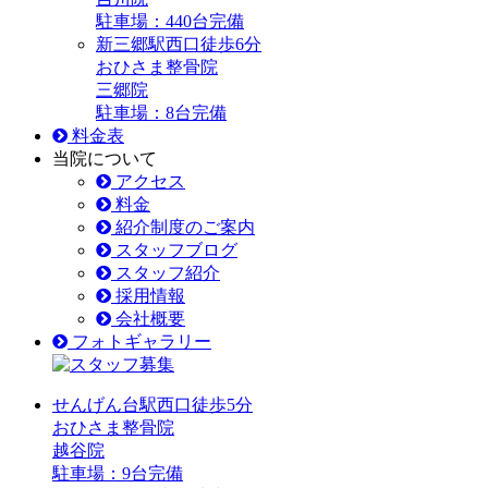
駐車場：440台完備
新三郷駅
西口
徒歩6分
おひさま整骨院
三郷院
駐車場：8台完備
料金表
当院について
アクセス
料金
紹介制度のご案内
スタッフブログ
スタッフ紹介
採用情報
会社概要
フォトギャラリー
せんげん台駅
西口
徒歩5分
おひさま整骨院
越谷院
駐車場：9台完備