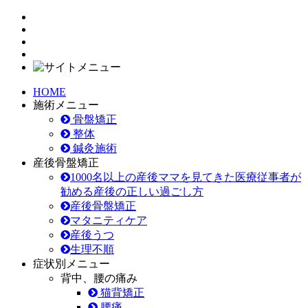
HOME
施術メニュー
骨盤矯正
整体
鍼灸施術
産後骨盤矯正
1000名以上の産後ママを見てきた医療従事者が
勧める産後の正しい過ごし方
産後骨盤矯正
マタニティケア
産後うつ
生理不順
症状別メニュー
背中、腰の痛み
猫背矯正
腰痛