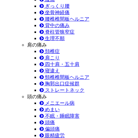
ぎっくり腰
坐骨神経痛
腰椎椎間板ヘルニア
背中の痛み
脊柱管狭窄症
生理不順
肩の痛み
頚椎症
肩こり
四十肩・五十肩
寝違え
頸椎椎間板ヘルニア
胸郭出口症候群
ストレートネック
頭の痛み
メニエール病
めまい
不眠・睡眠障害
頭痛
偏頭痛
眼精疲労