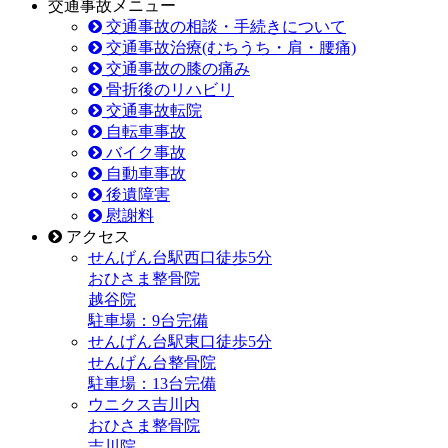
交通事故メニュー
交通事故の相談・手続きについて
交通事故治療(むちうち・肩・腰痛)
交通事故の膝の痛み
骨折後のリハビリ
交通事故転院
自転車事故
バイク事故
自動車事故
後遺障害
慰謝料
アクセス
せんげん台駅
西口
徒歩5分
おひさま整骨院
越谷院
駐車場：9台完備
せんげん台駅
東口
徒歩5分
せんげん台整骨院
駐車場：13台完備
ウニクス吉川内
おひさま整骨院
吉川院