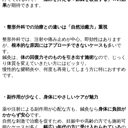
果
が期待できます。
・
整形外科での治療との違いは「自然治癒力」重視
整形外科では、注射や痛み止めが中心。即効性はあります
が、
根本的な原因にはアプローチできないケースも
多いで
す。
鍼灸は、
体の回復力そのものを引き出す施術
なので、じっく
り体質を変えていきたい方にはピッタリ。
慢性的な腱鞘炎や、何度も再発してしまう方に特におすすめ
です。
・
副作用が少なく、身体にやさしいケアが魅力
薬や注射による副作用が心配な方も、鍼灸なら
身体に負担が
かからず安心
です。
自然な刺激で治癒を促すため、妊娠中や高齢の方でも施術可
能なケースが多く、
幅広い年代の方に受け入れられている
の