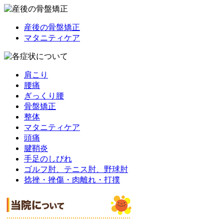
産後の骨盤矯正
マタニティケア
肩こり
腰痛
ぎっくり腰
骨盤矯正
整体
マタニティケア
頭痛
腱鞘炎
手足のしびれ
ゴルフ肘、テニス肘、野球肘
捻挫・挫傷・肉離れ・打撲