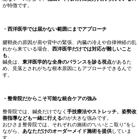
が特徴です。
・
西洋医学では届かない範囲にまでアプローチ
腱鞘炎の原因が肩や背中の緊張、内臓の冷えや自律神経の乱
れから来ている場合、
西洋医学だけでは対応が難しいこと
も
。
鍼灸は、
東洋医学的な全身のバランスを診る視点
があるた
め、見落とされがちな根本原因にもアプローチできるんで
す。
・
整骨院だからこそ可能な統合ケアの強み
整骨院では、鍼灸だけでなく
手技療法やストレッチ、姿勢改
善指導なども一緒に行える
のが大きな強みです。
おひさま整骨院では、それぞれの施術の“いいとこ取り”をし
ながら、
あなただけのオーダーメイド施術を提供
していま
す。