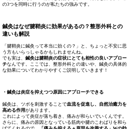
の3つを同時に行うのが私たちの強みです。
鍼灸はなぜ腱鞘炎に効果があるの？整形外科との
違いも解説
「腱鞘炎に鍼灸って本当に効くの？」と、ちょっと不安に思
う方もいらっしゃるかもしれませんね。
でも実は、
鍼灸は腱鞘炎の症状にとても相性の良いアプロー
チ
なんです。ここでは、整形外科との違いや、鍼灸の具体的
な効果についてわかりやすくご説明していきます！
・
鍼灸は炎症を抑えつつ原因にアプローチできる
鍼灸は、ツボを刺激することで
血流を促進し、自然治癒力を
高める作用
があります。
これによって炎症が落ち着き、痛みが和らいでいくんです。
さらに、痛みの原因となっている筋肉や腱のこわばりを和ら
げてくれるので、
「痛みを抑える＋原因を改善する」Wの効