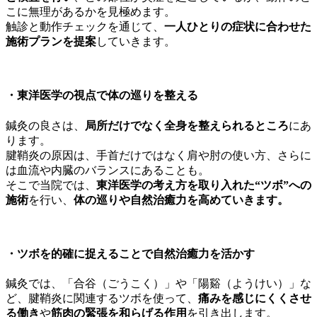
こに無理があるかを見極めます。
触診と動作チェックを通じて、
一人ひとりの症状に合わせた
施術プランを提案
していきます。
・
東洋医学の視点で体の巡りを整える
鍼灸の良さは、
局所だけでなく全身を整えられるところ
にあ
ります。
腱鞘炎の原因は、手首だけではなく肩や肘の使い方、さらに
は血流や内臓のバランスにあることも。
そこで当院では、
東洋医学の考え方を取り入れた“ツボ”への
施術
を行い、
体の巡りや自然治癒力を高めていきます。
・
ツボを的確に捉えることで自然治癒力を活かす
鍼灸では、「合谷（ごうこく）」や「陽谿（ようけい）」な
ど、腱鞘炎に関連するツボを使って、
痛みを感じにくくさせ
る働き
や
筋肉の緊張を和らげる作用
を引き出します。