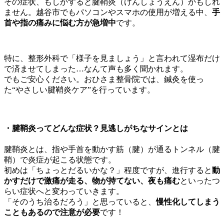
その症状、もしかすると腱鞘炎（けんしょうえん）かもしれ
ません。越谷市でもパソコンやスマホの使用が増える中、
手
首や指の痛みに悩む方が急増中
です。
特に、整形外科で「様子を見ましょう」と言われて湿布だけ
で済ませてしまった…なんて声も多く聞かれます。
でもご安心ください。おひさま整骨院では、鍼灸を使っ
た“やさしい腱鞘炎ケア”を行っています。
・
腱鞘炎ってどんな症状？見逃しがちなサインとは
腱鞘炎とは、指や手首を動かす筋（腱）が通るトンネル（腱
鞘）で炎症が起こる状態です。
初めは「ちょっとだるいかな？」程度ですが、進行すると
動
かすだけで激痛が走る、物が持てない、夜も痛む
といったつ
らい症状へと変わっていきます。
「そのうち治るだろう」と思っていると、
慢性化してしまう
こともあるので注意が必要
です！