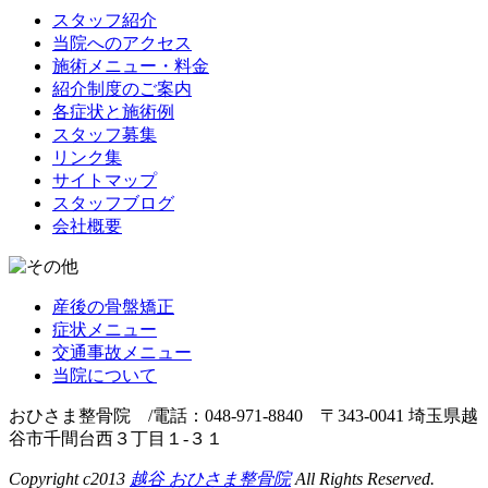
スタッフ紹介
当院へのアクセス
施術メニュー・料金
紹介制度のご案内
各症状と施術例
スタッフ募集
リンク集
サイトマップ
スタッフブログ
会社概要
産後の骨盤矯正
症状メニュー
交通事故メニュー
当院について
おひさま整骨院 /電話：048-971-8840 〒343-0041 埼玉県越
谷市千間台西３丁目１-３１
Copyright c2013
越谷 おひさま整骨院
All Rights Reserved.