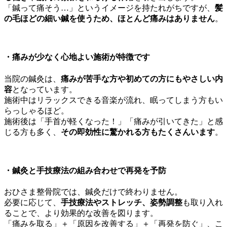
「鍼って痛そう…」というイメージを持たれがちですが、
髪
の毛ほどの細い鍼を使うため、ほとんど痛みはありません
。
・
痛みが少なく心地よい施術が特徴です
当院の鍼灸は、
痛みが苦手な方や初めての方にもやさしい内
容
となっています。
施術中はリラックスできる音楽が流れ、眠ってしまう方もい
らっしゃるほど。
施術後は「手首が軽くなった！」「痛みが引いてきた」と感
じる方も多く、
その即効性に驚かれる方もたくさんいます
。
・
鍼灸と手技療法の組み合わせで再発を予防
おひさま整骨院では、鍼灸だけで終わりません。
必要に応じて、
手技療法やストレッチ、姿勢調整
も取り入れ
ることで、より効果的な改善を図ります。
「痛みを取る」＋「原因を改善する」＋「再発を防ぐ」、こ