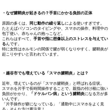
・
なぜ腱鞘炎が起きるの？手首にかかる負担の正体
原因の多くは、
同じ動作の繰り返し
による使いすぎです。
たとえばパソコンのタイピングや、スマホの操作、料理中の
包丁使い、赤ちゃんの抱っこなど。
これらはすべて、
手首や指に想像以上のストレスを与えてい
る
んです。
特に女性はホルモンの関係で腱が弱くなりやすく、腱鞘炎が
起こりやすいと言われています。
・
越谷市でも増えている「スマホ腱鞘炎」とは？
近年、増えているのが「スマホ腱鞘炎」と呼ばれる症状。
スマホを片手で長時間操作することで、親指の付け根に強い
負担がかかり、
「ドケルバン病」という腱鞘炎
になる方が多
いんです。
「片手操作が癖になっている」「通勤中にスマホをよく見
る」そんな方は要注意！