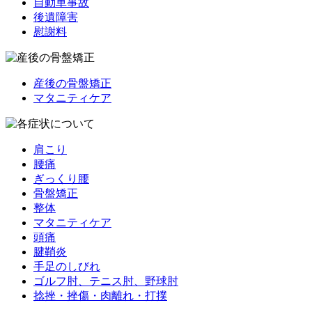
自動車事故
後遺障害
慰謝料
産後の骨盤矯正
マタニティケア
肩こり
腰痛
ぎっくり腰
骨盤矯正
整体
マタニティケア
頭痛
腱鞘炎
手足のしびれ
ゴルフ肘、テニス肘、野球肘
捻挫・挫傷・肉離れ・打撲