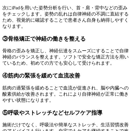
次にiPadを用いた姿勢分析を行い、首・肩・背中などの歪み
をチェックします。姿勢の乱れは自律神経の不調に直結する
ため、視覚的に確認することで患者さん自身も納得しやすく
なります。
③骨格矯正で神経の働きを整える
骨格の歪みを矯正し、神経伝達をスムーズにすることで自律
神経のバランスを整えます。ソフトで安全な矯正方法を用い
ているため、初めての方でも安心して受けられます。
④筋肉の緊張を緩めて血流改善
筋肉の過緊張を緩めることで血流が促進され、脳や内臓への
酸素供給が改善されます。これにより自律神経が正常に働き
やすい状態になります。
⑤呼吸やストレッチなどセルフケア指導
施術だけでなく、呼吸法や簡単なストレッチ、生活習慣改善
のアドバイスも行います。自宅でもケアを継続することで改