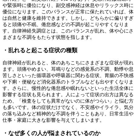
や緊張時に優位になり、副交感神経は休息やリラックス時に
優位になります。このバランスが正常に保たれていれば、体
は自然と健康を維持できます。しかし、どちらかに偏りすぎ
ると頭痛や不眠、倦怠感などの不調が起こりやすくなりま
す。自律神経失調症とは、このバランスが乱れ、体や心にさ
まざまな不調をもたらす状態を指します。
・乱れると起こる症状の種類
自律神経が乱れると、体のあちこちにさまざまな症状が現れ
ます。頭痛やめまい、耳鳴りなどの感覚系の不調、動悸や息
苦しさといった循環器や呼吸器に関わる症状、胃腸の不快感
や下痢・便秘など消化器系のトラブルなども出やすくなりま
す。さらに、慢性的な倦怠感や眠れないといった生活全体に
影響する症状も見られます。人によって症状の出方は異なる
ため、「検査をしても異常がないのに体がつらい」と悩む方
も多いです。体の症状だけでなく、不安感やイライラ、気分
の落ち込みなど精神的な不調を伴うこともあり、日常生活や
仕事・家庭に大きな影響を与えてしまいます。
・なぜ多くの人が悩まされているのか