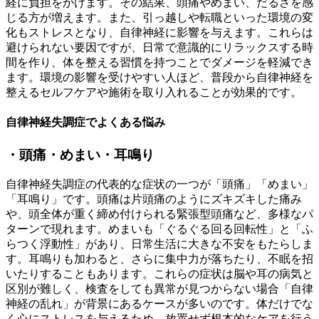
経に負担をかけます。その結果、頭痛やめまい、だるさを感
じる方が増えます。また、引っ越しや転職といった環境の変
化もストレスとなり、自律神経に影響を与えます。これらは
避けられない要因ですが、日常で意識的にリラックスする時
間を作り、体を整える習慣を持つことでダメージを軽減でき
ます。環境の影響を受けやすい人ほど、普段から自律神経を
整えるセルフケアや施術を取り入れることが効果的です。
自律神経失調症でよくある悩み
・頭痛・めまい・耳鳴り
自律神経失調症の代表的な症状の一つが「頭痛」「めまい」
「耳鳴り」です。頭痛は片頭痛のようにズキズキした痛み
や、頭全体が重く締め付けられる緊張型頭痛など、多様なパ
ターンで現れます。めまいも「ぐるぐる回る回転性」と「ふ
らつく浮動性」があり、日常生活に大きな不安をもたらしま
す。耳鳴りも加わると、さらに集中力が落ちたり、不眠を招
いたりすることもあります。これらの症状は脳や耳の病気と
区別が難しく、検査をしても異常が見つからない場合「自律
神経の乱れ」が背景にあるケースが多いのです。体だけでな
く心にストレスを与えるため、放置せず根本的なケアを行う