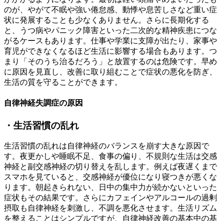
のが、やがて不眠や強い倦怠感、動悸や息苦しさなど重い症
状に発展することも少なくありません。さらに長期化する
と、うつ病やパニック障害といった二次的な精神疾患につな
がるケースもあります。仕事や学業に支障が出たり、家事や
育児ができなくなるほど生活に影響する場合もあります。つ
まり「そのうち治るだろう」と放置するのは危険です。早め
に原因を見直し、改善に取り組むことで症状の悪化を防ぎ、
生活の質を守ることができます。
自律神経失調症の原因
・生活習慣の乱れ
生活習慣の乱れは自律神経のバランスを崩す大きな原因で
す。夜更かしや睡眠不足、食事の偏り、不規則な生活は交感
神経と副交感神経の切り替えを乱します。例えば夜遅くまで
スマホを見ていると、交感神経が優位になり寝つきが悪くな
ります。朝起きられない、日中の集中力が続かないといった
症状もその結果です。さらにカフェインやアルコールの過剰
摂取も自律神経を刺激し、不調を悪化させます。生活リズム
を整えることはシンプルですが、自律神経改善の基本中の基