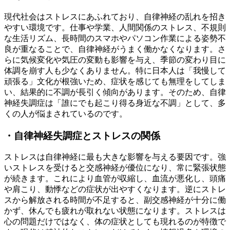
現代社会はストレスにあふれており、自律神経の乱れを招き
やすい環境です。仕事や学業、人間関係のストレス、不規則
な生活リズム、長時間のスマホやパソコン作業による姿勢不
良が重なることで、自律神経がうまく働かなくなります。さ
らに気候変化や気圧の変動も影響を与え、季節の変わり目に
体調を崩す人も少なくありません。特に日本人は「我慢して
頑張る」文化が根強いため、症状を感じても無理をしてしま
い、結果的に不調が長引く傾向があります。そのため、自律
神経失調症は「誰にでも起こり得る身近な不調」として、多
くの人が悩まされているのです。
・自律神経失調症とストレスの関係
ストレスは自律神経に最も大きな影響を与える要因です。強
いストレスを受けると交感神経が優位になり、常に緊張状態
が続きます。これにより血管が収縮し、血流が悪化し、頭痛
や肩こり、動悸などの症状が出やすくなります。逆にストレ
スから解放される時間が不足すると、副交感神経が十分に働
かず、休んでも疲れが取れない状態になります。ストレスは
心の問題だけではなく、体の症状としても現れるのが特徴で