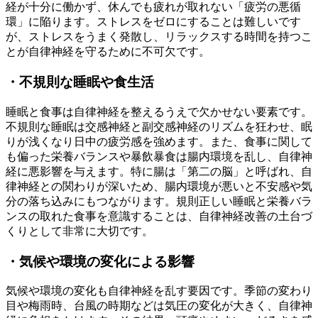
経が十分に働かず、休んでも疲れが取れない「疲労の悪循
環」に陥ります。ストレスをゼロにすることは難しいです
が、ストレスをうまく発散し、リラックスする時間を持つこ
とが自律神経を守るために不可欠です。
・不規則な睡眠や食生活
睡眠と食事は自律神経を整えるうえで欠かせない要素です。
不規則な睡眠は交感神経と副交感神経のリズムを狂わせ、眠
りが浅くなり日中の疲労感を強めます。また、食事に関して
も偏った栄養バランスや暴飲暴食は腸内環境を乱し、自律神
経に悪影響を与えます。特に腸は「第二の脳」と呼ばれ、自
律神経との関わりが深いため、腸内環境が悪いと不安感や気
分の落ち込みにもつながります。規則正しい睡眠と栄養バラ
ンスの取れた食事を意識することは、自律神経改善の土台づ
くりとして非常に大切です。
・気候や環境の変化による影響
気候や環境の変化も自律神経を乱す要因です。季節の変わり
目や梅雨時、台風の時期などは気圧の変化が大きく、自律神