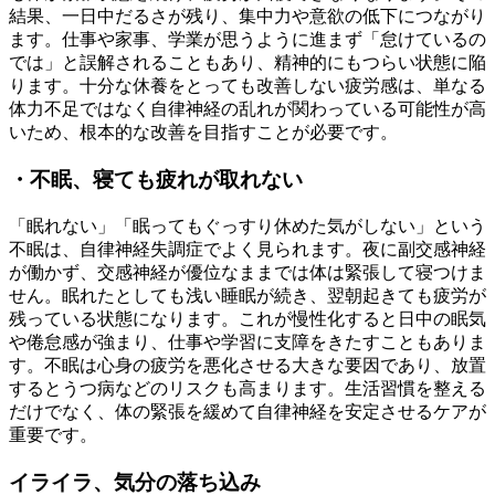
結果、一日中だるさが残り、集中力や意欲の低下につながり
ます。仕事や家事、学業が思うように進まず「怠けているの
では」と誤解されることもあり、精神的にもつらい状態に陥
ります。十分な休養をとっても改善しない疲労感は、単なる
体力不足ではなく自律神経の乱れが関わっている可能性が高
いため、根本的な改善を目指すことが必要です。
・不眠、寝ても疲れが取れない
「眠れない」「眠ってもぐっすり休めた気がしない」という
不眠は、自律神経失調症でよく見られます。夜に副交感神経
が働かず、交感神経が優位なままでは体は緊張して寝つけま
せん。眠れたとしても浅い睡眠が続き、翌朝起きても疲労が
残っている状態になります。これが慢性化すると日中の眠気
や倦怠感が強まり、仕事や学習に支障をきたすこともありま
す。不眠は心身の疲労を悪化させる大きな要因であり、放置
するとうつ病などのリスクも高まります。生活習慣を整える
だけでなく、体の緊張を緩めて自律神経を安定させるケアが
重要です。
イライラ、気分の落ち込み