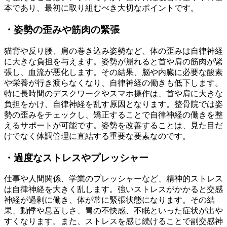
本であり、最初に取り組むべき大切なポイントです。
・姿勢の歪みや筋肉の緊張
猫背や反り腰、肩の巻き込み姿勢など、体の歪みは自律神経
に大きな負担を与えます。姿勢が崩れると首や肩の筋肉が緊
張し、血流が悪化します。その結果、脳や内臓に必要な酸素
や栄養が行き渡らなくなり、自律神経の働きも低下します。
特に長時間のデスクワークやスマホ操作は、首や肩に大きな
負担をかけ、自律神経を乱す原因となります。整骨院では姿
勢の歪みをチェックし、矯正することで自律神経の働きを整
えるサポートが可能です。姿勢を改善することは、見た目だ
けでなく体調管理に直結する重要な要素なのです。
・過度なストレスやプレッシャー
仕事や人間関係、学業のプレッシャーなど、精神的ストレス
は自律神経を大きく乱します。強いストレスがかかると交感
神経が過剰に働き、体が常に緊張状態になります。その結
果、動悸や息苦しさ、胃の不快感、不眠といった症状が出や
すくなります。また、ストレスを感じ続けることで副交感神