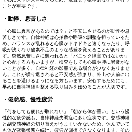
ことが重要です。
・動悸、息苦しさ
「心臓に異常があるのでは？」と不安にさせるのが動悸や息
苦しさです。自律神経は心拍数や呼吸の調整を担っているた
め、バランスが乱れると心臓がドキドキと速くなったり、呼
吸が浅くなり酸素不足のような感覚を覚えることがありま
す。突然息苦しさに襲われると「パニック障害ではないか」
と心配する方もいますが、検査をしても心臓や肺に異常がな
いことが多く、自律神経の影響である場合が少なくありませ
ん。これが繰り返されると不安感が強まり、外出や人前に出
ることを避けるようになる方もいます。安心するためにも、
早めに自律神経を整える取り組みを始めることが大切です。
・倦怠感、慢性疲労
「何をしても疲れが取れない」「朝から体が重い」という慢
性的な疲労感も、自律神経失調症に多い症状です。交感神経
と副交感神経の切り替えがうまくいかないため、休んでいて
も体が緊張状態を続け、疲労が回復できなくなります。その