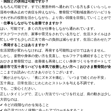
・病院との併用は可能ですか？
もちろん可能です。すでに整形外科へ通われている方も多くいらっしゃ
湿布や痛み止めで炎症を抑えながら、整骨院で可動域改善のリハビリを
それぞれの役割を活かしながら、より良い回復を目指していくことがで
・仕事をしながらでも改善できますか？
はい、可能です。多くの方が仕事をしながら通われています。
デスクワークの方、家事や育児をされている方など、生活スタイルはさ
忙しい中でも少しの工夫で肩への負担は減らせます。生活に合わせたア
・再発することはありますか？
生活習慣が変わらなければ、再発する可能性はゼロではありません。
しかし、姿勢や身体の使い方を見直し、セルフケアを継続することでリ
おひさま整骨院では、改善後も再発しにくい身体づくりをサポートして
越谷市で五十肩リハビリを本気で改善したい方へ｜おひさま整骨院が全
ここまでお読みいただきありがとうございます。
「腕が上がらない」「夜にズキズキ痛む」「いつまで続くのか不安」
五十肩は、日常生活にじわじわとストレスを与える不調です。
でも、ご安心ください。
正しいタイミングで、正しい方法でリハビリを行えば、肩の動きは少し
大切なのは、
✔ 今どの段階なのかを知ること
✔ 自己流ではなく状態に合ったアプローチをすること