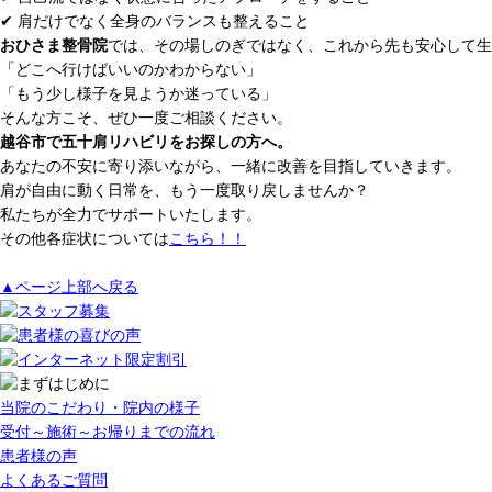
✔ 肩だけでなく全身のバランスも整えること
おひさま整骨院
では、その場しのぎではなく、これから先も安心して生
「どこへ行けばいいのかわからない」
「もう少し様子を見ようか迷っている」
そんな方こそ、ぜひ一度ご相談ください。
越谷市で五十肩リハビリをお探しの方へ。
あなたの不安に寄り添いながら、一緒に改善を目指していきます。
肩が自由に動く日常を、もう一度取り戻しませんか？
私たちが全力でサポートいたします。
その他各症状については
こちら！！
▲ページ上部へ戻る
当院のこだわり・院内の様子
受付～施術～お帰りまでの流れ
患者様の声
よくあるご質問