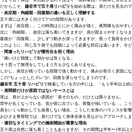
だからこそ、
越谷市で五十肩リハビリ
を始める際は、肩だけを見るので
・炎症期・拘縮期・回復期の違いを正しく理解する
五十肩には大きく分けて3つの段階があります。
まずは「炎症期」。この時期はとにかく痛みが強く、夜間痛も出やすい
次に「拘縮期」。炎症は落ち着いてきますが、肩が固まりやすくなりま
最後が「回復期」。少しずつ動きが戻ってきますが、焦って負荷をか
このように、同じ五十肩でも段階によって必要な対応は違います。今ど
・間違ったリハビリが慢性化を招く理由
「痛いけど我慢して動かせば良くなる」
そう思って無理をしてしまう方も少なくありません。
しかし、炎症が残っている段階で強く動かすと、痛みが長引く原因にな
この“ちょっとしたズレ”が、回復を遅らせてしまうのです。
越谷市 五十肩 リハビリ
で検索している方の中には、「もう半年以上続
・肩関節だけが原因ではないケースとは
実は、肩が上がらない原因が「肩そのもの」だけとは限りません。
背中が丸くなっている、首が前に出ている、骨盤が傾いている…。こう
肩をいくら動かしても改善しない場合、こうした全身のバランスが影響
おひさま整骨院では、肩だけでなく身体全体を見ながらアプローチしま
・適切なタイミングでの施術開始が重要な理由
五十肩は自然に落ち着くこともありますが、その期間は半年〜1年以上