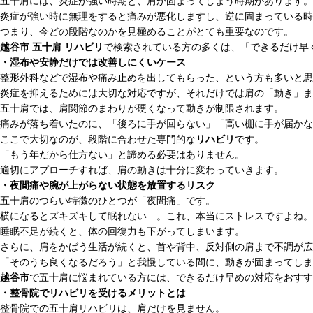
五十肩には、炎症が強い時期と、肩が固まってしまう時期があります。
炎症が強い時に無理をすると痛みが悪化しますし、逆に固まっている時
つまり、今どの段階なのかを見極めることがとても重要なのです。
越谷市 五十肩 リハビリ
で検索されている方の多くは、「できるだけ早
・湿布や安静だけでは改善しにくいケース
整形外科などで湿布や痛み止めを出してもらった、という方も多いと思
炎症を抑えるためには大切な対応ですが、それだけでは肩の「動き」ま
五十肩では、肩関節のまわりが硬くなって動きが制限されます。
痛みが落ち着いたのに、「後ろに手が回らない」「高い棚に手が届かな
ここで大切なのが、段階に合わせた専門的な
リハビリ
です。
「もう年だから仕方ない」と諦める必要はありません。
適切にアプローチすれば、肩の動きは十分に変わっていきます。
・夜間痛や腕が上がらない状態を放置するリスク
五十肩のつらい特徴のひとつが「夜間痛」です。
横になるとズキズキして眠れない…。これ、本当にストレスですよね。
睡眠不足が続くと、体の回復力も下がってしまいます。
さらに、肩をかばう生活が続くと、首や背中、反対側の肩まで不調が広
「そのうち良くなるだろう」と我慢している間に、動きが固まってしま
越谷市
で五十肩に悩まれている方には、できるだけ早めの対応をおすす
・整骨院でリハビリを受けるメリットとは
整骨院での五十肩リハビリは、肩だけを見ません。