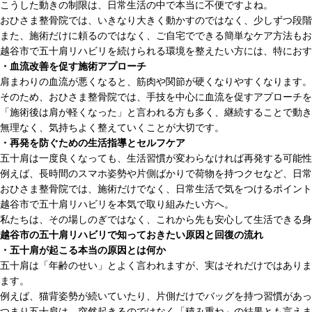
こうした動きの制限は、日常生活の中で本当に不便ですよね。
おひさま整骨院では、いきなり大きく動かすのではなく、少しずつ段階
また、施術だけに頼るのではなく、ご自宅でできる簡単なケア方法もお
越谷市で五十肩リハビリを続けられる環境を整えたい方には、特におす
・血流改善を促す施術アプローチ
肩まわりの血流が悪くなると、筋肉や関節が硬くなりやすくなります。
そのため、おひさま整骨院では、手技を中心に血流を促すアプローチを
「施術後は肩が軽くなった」と言われる方も多く、継続することで動き
無理なく、気持ちよく整えていくことが大切です。
・再発を防ぐための生活指導とセルフケア
五十肩は一度良くなっても、生活習慣が変わらなければ再発する可能性
例えば、長時間のスマホ姿勢や片側ばかりで荷物を持つクセなど、日常
おひさま整骨院では、施術だけでなく、日常生活で気をつけるポイント
越谷市で五十肩リハビリを本気で取り組みたい方へ。
私たちは、その場しのぎではなく、これから先も安心して生活できる身
越谷市の五十肩リハビリで知っておきたい原因と回復の流れ
・五十肩が起こる本当の原因とは何か
五十肩は「年齢のせい」とよく言われますが、実はそれだけではありま
ます。
例えば、猫背姿勢が続いていたり、片側だけでバッグを持つ習慣があっ
つまり五十肩は、突然起きるのではなく「積み重ね」の結果とも言えま