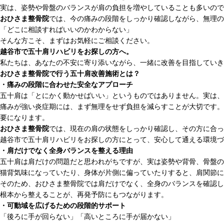
実は、姿勢や骨盤のバランスが肩の負担を増やしていることも多いので
おひさま整骨院
では、今の痛みの段階をしっかり確認しながら、無理の
「どこに相談すればいいのかわからない」
そんな方こそ、まずはお気軽にご相談ください。
越谷市で五十肩リハビリをお探しの方へ。
私たちは、あなたの不安に寄り添いながら、一緒に改善を目指していき
おひさま整骨院で行う五十肩改善施術とは？
・痛みの段階に合わせた安全なアプローチ
五十肩は「とにかく動かせばいい」というものではありません。実は、
痛みが強い炎症期には、まず無理をせず負担を減らすことが大切です。
要になります。
おひさま整骨院
では、現在の肩の状態をしっかり確認し、その方に合っ
越谷市で五十肩リハビリをお探しの方にとって、安心して通える環境づ
・肩だけでなく全身バランスを整える理由
五十肩は肩だけの問題だと思われがちですが、実は姿勢や背骨、骨盤の
猫背気味になっていたり、身体が片側に偏っていたりすると、肩関節に
そのため、おひさま整骨院では肩だけでなく、全身のバランスを確認し
根本から整えることが、再発予防にもつながります。
・可動域を広げるための段階的サポート
「後ろに手が回らない」「高いところに手が届かない」