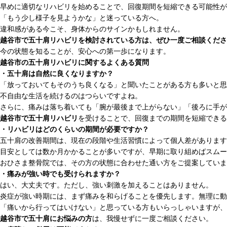
早めに適切なリハビリを始めることで、回復期間を短縮できる可能性が
「もう少し様子を見ようかな」と迷っている方へ。
違和感がある今こそ、身体からのサインかもしれません。
越谷市で五十肩リハビリを検討されている方は、ぜひ一度ご相談くださ
今の状態を知ることが、安心への第一歩になります。
越谷市の五十肩リハビリに関するよくある質問
・五十肩は自然に良くなりますか？
「放っておいてもそのうち良くなる」と聞いたことがある方も多いと思
不自由な生活を続けるのはつらいですよね。
さらに、痛みは落ち着いても「腕が最後まで上がらない」「後ろに手が
越谷市で五十肩リハビリ
を受けることで、回復までの期間を短縮できる
・リハビリはどのくらいの期間が必要ですか？
五十肩の改善期間は、現在の段階や生活習慣によって個人差があります
目安としては数か月かかることが多いですが、早期に取り組めばスムー
おひさま整骨院では、その方の状態に合わせた通い方をご提案していま
・痛みが強い時でも受けられますか？
はい、大丈夫です。ただし、強い刺激を加えることはありません。
炎症が強い時期には、まず痛みを和らげることを優先します。無理に動
「痛いから行ってはいけない」と思っている方もいらっしゃいますが、
越谷市で五十肩にお悩みの方
は、我慢せずに一度ご相談ください。