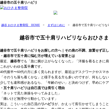
越谷市の五十肩リハビリ
越谷 おひさま整骨院 HOME
>
まずはじめに
>
越谷市で五十肩リハビリな
越谷市で五十肩リハビリならおひさま
越谷市で五十肩リハビリをお探しの方へ｜その肩の不調、放置せず正し
・越谷市で五十肩に悩む方が増えている背景とは
最近、
越谷市
でも「急に腕が上がらなくなった」「洋服を着るときに肩
これがいわゆる
五十肩
です。
40代後半〜60代の方に多く見られますが、最近はデスクワークやスマ
「そのうち落ち着くかな」と様子を見る方も多いのですが、何もしない
少しでも違和感があるなら、「年齢のせい」と決めつけず、早めにケア
・五十肩リハビリは自己流では長引く理由
「ネットで見た体操をやってみました」
「痛いけど無理やり動かしています」
実は、こういった自己流の
リハビリ
が、かえって長引かせてしまうこと