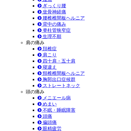
ぎっくり腰
坐骨神経痛
腰椎椎間板ヘルニア
背中の痛み
脊柱管狭窄症
生理不順
肩の痛み
頚椎症
肩こり
四十肩・五十肩
寝違え
頸椎椎間板ヘルニア
胸郭出口症候群
ストレートネック
頭の痛み
メニエール病
めまい
不眠・睡眠障害
頭痛
偏頭痛
眼精疲労