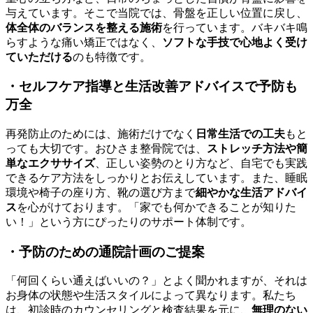
与えています。そこで当院では、骨盤を正しい位置に戻し、
体全体のバランスを整える施術
を行っています。バキバキ鳴
らすような痛い矯正ではなく、
ソフトな手技で心地よく受け
ていただける
のも特徴です。
・セルフケア指導と生活改善アドバイスで予防も
万全
再発防止のためには、施術だけでなく
日常生活での工夫
もと
っても大切です。おひさま整骨院では、
ストレッチ方法や簡
単なエクササイズ
、正しい姿勢のとり方など、自宅でも実践
できるケア方法をしっかりとお伝えしています。また、睡眠
環境や椅子の座り方、靴の選び方まで
細やかな生活アドバイ
ス
を心がけております。「家でも何かできることが知りた
い！」という方にぴったりのサポート体制です。
・予防のための通院計画のご提案
「何回くらい通えばいいの？」とよく聞かれますが、それは
お身体の状態や生活スタイルによって異なります。私たち
は、初診時のカウンセリングと検査結果を元に、
無理のない