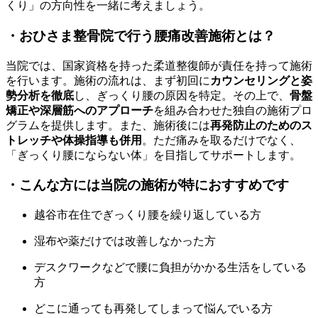
くり」の方向性を一緒に考えましょう。
・おひさま整骨院で行う腰痛改善施術とは？
当院では、国家資格を持った柔道整復師が責任を持って施術
を行います。施術の流れは、まず初回に
カウンセリングと姿
勢分析を徹底
し、ぎっくり腰の原因を特定。その上で、
骨盤
矯正や深層筋へのアプローチ
を組み合わせた独自の施術プロ
グラムを提供します。また、施術後には
再発防止のためのス
トレッチや体操指導も併用
。ただ痛みを取るだけでなく、
「ぎっくり腰にならない体」を目指してサポートします。
・こんな方には当院の施術が特におすすめです
越谷市在住でぎっくり腰を繰り返している方
湿布や薬だけでは改善しなかった方
デスクワークなどで腰に負担がかかる生活をしている
方
どこに通っても再発してしまって悩んでいる方