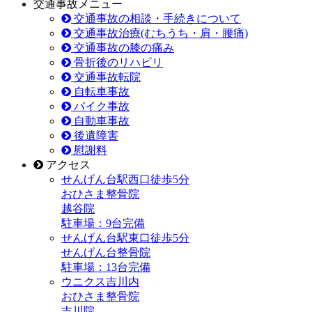
交通事故メニュー
交通事故の相談・手続きについて
交通事故治療(むちうち・肩・腰痛)
交通事故の膝の痛み
骨折後のリハビリ
交通事故転院
自転車事故
バイク事故
自動車事故
後遺障害
慰謝料
アクセス
せんげん台駅
西口
徒歩5分
おひさま整骨院
越谷院
駐車場：9台完備
せんげん台駅
東口
徒歩5分
せんげん台整骨院
駐車場：13台完備
ウニクス吉川内
おひさま整骨院
吉川院