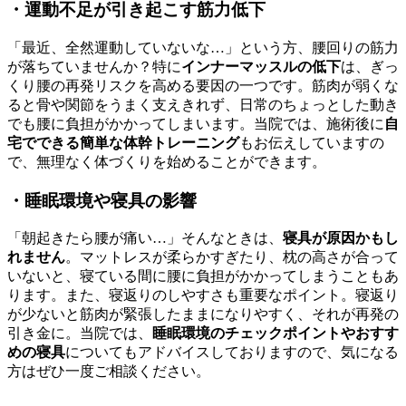
・運動不足が引き起こす筋力低下
「最近、全然運動していないな…」という方、腰回りの筋力
が落ちていませんか？特に
インナーマッスルの低下
は、ぎっ
くり腰の再発リスクを高める要因の一つです。筋肉が弱くな
ると骨や関節をうまく支えきれず、日常のちょっとした動き
でも腰に負担がかかってしまいます。当院では、施術後に
自
宅でできる簡単な体幹トレーニング
もお伝えしていますの
で、無理なく体づくりを始めることができます。
・睡眠環境や寝具の影響
「朝起きたら腰が痛い…」そんなときは、
寝具が原因かもし
れません
。マットレスが柔らかすぎたり、枕の高さが合って
いないと、寝ている間に腰に負担がかかってしまうこともあ
ります。また、寝返りのしやすさも重要なポイント。寝返り
が少ないと筋肉が緊張したままになりやすく、それが再発の
引き金に。当院では、
睡眠環境のチェックポイントやおすす
めの寝具
についてもアドバイスしておりますので、気になる
方はぜひ一度ご相談ください。