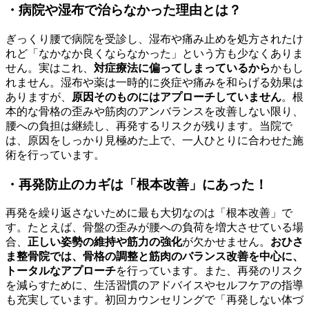
・病院や湿布で治らなかった理由とは？
ぎっくり腰で病院を受診し、湿布や痛み止めを処方されたけ
れど「なかなか良くならなかった」という方も少なくありま
せん。実はこれ、
対症療法に偏ってしまっているから
かもし
れません。湿布や薬は一時的に炎症や痛みを和らげる効果は
ありますが、
原因そのものにはアプローチしていません
。根
本的な骨格の歪みや筋肉のアンバランスを改善しない限り、
腰への負担は継続し、再発するリスクが残ります。当院で
は、原因をしっかり見極めた上で、一人ひとりに合わせた施
術を行っています。
・再発防止のカギは「根本改善」にあった！
再発を繰り返さないために最も大切なのは「根本改善」で
す。たとえば、骨盤の歪みが腰への負荷を増大させている場
合、
正しい姿勢の維持や筋力の強化
が欠かせません。
おひさ
ま整骨院では、骨格の調整と筋肉のバランス改善を中心に、
トータルなアプローチ
を行っています。また、再発のリスク
を減らすために、生活習慣のアドバイスやセルフケアの指導
も充実しています。初回カウンセリングで「再発しない体づ