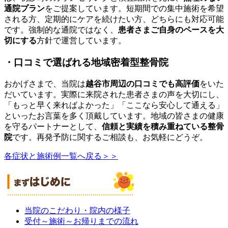
通院プラン
をご提案しています。短期間での集中施術を希望
される方、定期的にケアを続けたい方、どちらにも対応可能
です。強制的な通院ではなく、
患者さまご自身のペースを大
切にする
方針で運営しています。
・口コミで選ばれる地域密着型整骨院
おかげさまで、当院は
越谷市周辺の口コミでも高評価
をいた
だいています。実際に来院された患者さまの声を大切にし、
「もっと早く来ればよかった」「ここなら安心して通える」
といったお言葉を多く頂戴しています。地域の皆さまの健康
を守るパートナーとして、
信頼と実績を積み重ねている整骨
院
です。再発予防に関するご相談も、お気軽にどうぞ。
各症状と施術例一覧へ戻る＞＞
当院のこだわり・院内の様子
受付～施術～お帰りまでの流れ