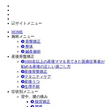
HOME
施術メニュー
骨盤矯正
整体
鍼灸施術
産後骨盤矯正
1000名以上の産後ママを見てきた医療従事者が
勧める産後の正しい過ごし方
産後骨盤矯正
マタニティケア
産後うつ
生理不順
症状別メニュー
背中、腰の痛み
猫背矯正
腰痛