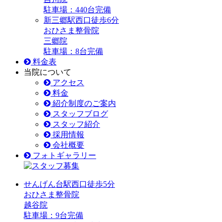
駐車場：440台完備
新三郷駅
西口
徒歩6分
おひさま整骨院
三郷院
駐車場：8台完備
料金表
当院について
アクセス
料金
紹介制度のご案内
スタッフブログ
スタッフ紹介
採用情報
会社概要
フォトギャラリー
せんげん台駅
西口
徒歩5分
おひさま整骨院
越谷院
駐車場：9台完備