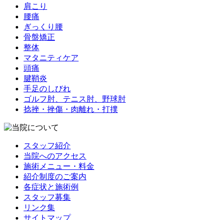
肩こり
腰痛
ぎっくり腰
骨盤矯正
整体
マタニティケア
頭痛
腱鞘炎
手足のしびれ
ゴルフ肘、テニス肘、野球肘
捻挫・挫傷・肉離れ・打撲
スタッフ紹介
当院へのアクセス
施術メニュー・料金
紹介制度のご案内
各症状と施術例
スタッフ募集
リンク集
サイトマップ