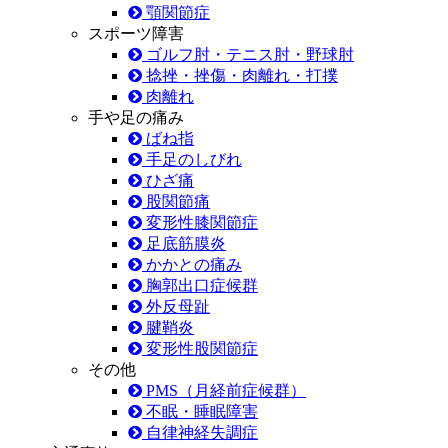
顎関節症
スポーツ障害
ゴルフ肘・テニス肘・野球肘
捻挫・挫傷・肉離れ・打撲
肉離れ
手や足の痛み
ばね指
手足のしびれ
ひざ痛
股関節痛
変形性膝関節症
足底筋膜炎
かかとの痛み
胸郭出口症候群
外反母趾
腱鞘炎
変形性股関節症
その他
PMS（月経前症候群）
不眠・睡眠障害
自律神経失調症