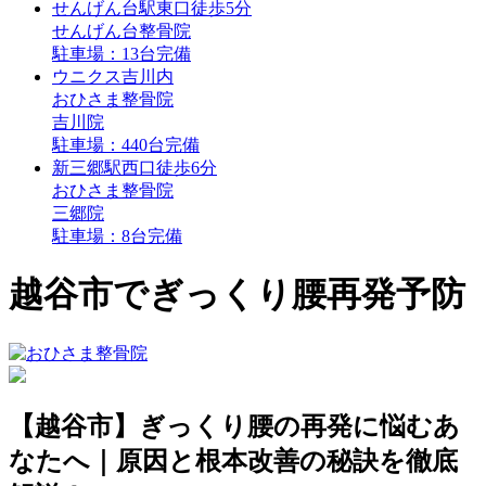
せんげん台駅
東口
徒歩5分
せんげん台整骨院
駐車場：13台完備
ウニクス吉川内
おひさま整骨院
吉川院
駐車場：440台完備
新三郷駅
西口
徒歩6分
おひさま整骨院
三郷院
駐車場：8台完備
越谷市でぎっくり腰再発予防
【越谷市】ぎっくり腰の再発に悩むあ
なたへ｜原因と根本改善の秘訣を徹底