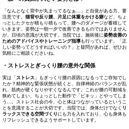
「なんとなく背中が丸まってるなぁ…」と自覚がある方、要
注意です。
猫背や反り腰、片足に体重をかける癖
など、ちょ
っとしたクセが積もり積もって、腰へのダメージが蓄積して
いきます。姿勢は一朝一夕で改善できるものではありません
が、日頃の意識が大切です。当院では、施術後に
姿勢改善の
ためのアドバイスやトレーニング指導
も行っています。「正
しい姿勢ってどうすればいいの？」と疑問があれば、ぜひお
気軽にご相談くださいね。
・ストレスとぎっくり腰の意外な関係
実は「
ストレス
」もぎっくり腰の原因になるってご存知でし
たか？精神的な緊張状態が続くと、自律神経のバランスが乱
れ、筋肉が硬くなりやすくなるんです。これが腰の可動域を
狭めてしまい、ちょっとした動作で「ピキッ」とやってしま
う…。ストレス社会の今、心と体はつながっているというこ
とを意識することが大切です。当院では、身体だけでなく
リ
ラックスできる空間づくり
にも力を入れており、心も身体も
リフレッシュできるようサポートしています。