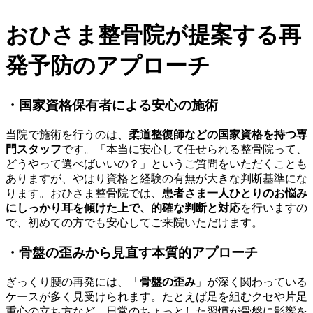
おひさま整骨院が提案する再
発予防のアプローチ
・国家資格保有者による安心の施術
当院で施術を行うのは、
柔道整復師などの国家資格を持つ専
門スタッフ
です。「本当に安心して任せられる整骨院って、
どうやって選べばいいの？」というご質問をいただくことも
ありますが、やはり資格と経験の有無が大きな判断基準にな
ります。おひさま整骨院では、
患者さま一人ひとりのお悩み
にしっかり耳を傾けた上で、的確な判断と対応
を行いますの
で、初めての方でも安心してご来院いただけます。
・骨盤の歪みから見直す本質的アプローチ
ぎっくり腰の再発には、「
骨盤の歪み
」が深く関わっている
ケースが多く見受けられます。たとえば足を組むクセや片足
重心の立ち方など、日常のちょっとした習慣が骨盤に影響を