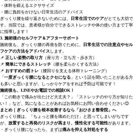
・体幹を鍛えるエクササイズ
・腰に負担をかけない日常生活のアドバイス
ぎっくり腰を繰り返さないためには、
日常生活でのケア
がとても大切で
す。当院では、患者様が自分でできるストレッチや体の使い方まで丁寧
に指導します！
3. 施術後のセルフケア＆アフターサポート
施術後も、ぎっくり腰の再発を防ぐために、
日常生活での注意点やセル
フケアの方法をアドバイス
します。
📌
正しい姿勢の取り方
（座り方・立ち方・歩き方）
📌
簡単にできるストレッチ
（腰を柔らかくする方法）
📌
おすすめの筋トレ
（腰回りを支える体幹トレーニング）
「
一度ぎっくり腰になるとクセになる
」という話を聞いたことがある方
も多いと思いますが、しっかりケアをすれば予防は可能です！
施術後も、LINEやお電話での相談OK！
「この動きで痛みが出たけど大丈夫？」「ストレッチのやり方が知りた
い！」など、気になることがあればお気軽にお問い合わせください😊
まとめ｜ぎっくり腰を根本改善するなら「おひさま整骨院」へ
ぎっくり腰は、「ちょっと腰を痛めただけ」と思ってしまいがちです
が、
放置すると再発のリスクが高まり、慢性化する可能性
があります。
・ぎっくり腰になったら、まずは
痛みを抑える対処をする