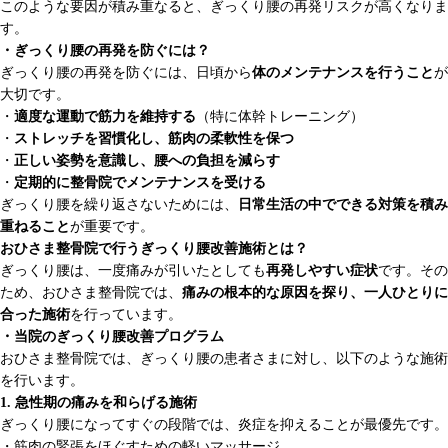
このような要因が積み重なると、ぎっくり腰の再発リスクが高くなりま
す。
・ぎっくり腰の再発を防ぐには？
ぎっくり腰の再発を防ぐには、日頃から
体のメンテナンスを行うこと
が
大切です。
・
適度な運動で筋力を維持する
（特に体幹トレーニング）
・
ストレッチを習慣化し、筋肉の柔軟性を保つ
・
正しい姿勢を意識し、腰への負担を減らす
・
定期的に整骨院でメンテナンスを受ける
ぎっくり腰を繰り返さないためには、
日常生活の中でできる対策を積み
重ねること
が重要です。
おひさま整骨院で行うぎっくり腰改善施術とは？
ぎっくり腰は、一度痛みが引いたとしても
再発しやすい症状
です。その
ため、おひさま整骨院では、
痛みの根本的な原因を探り、一人ひとりに
合った施術
を行っています。
・当院のぎっくり腰改善プログラム
おひさま整骨院では、ぎっくり腰の患者さまに対し、以下のような施術
を行います。
1. 急性期の痛みを和らげる施術
ぎっくり腰になってすぐの段階では、炎症を抑えることが最優先です。
・筋肉の緊張をほぐすための軽いマッサージ