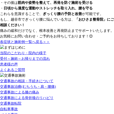
・その後は
筋肉や姿勢を整えて、再発を防ぐ施術を受ける
・
日頃から適度な運動やストレッチを取り入れ、腰を守る
これらを意識することで、
ぎっくり腰の予防と改善
が可能です。
もし、越谷市でぎっくり腰に悩んでいる方は、
「おひさま整骨院」にご
相談ください！
痛みの緩和だけでなく、根本改善と再発防止までサポートいたします。
お気軽にお問い合わせ・ご予約をお待ちしております！😊
各症状と施術例一覧へ戻る＞＞
当院のこだわり・院内の様子
受付～施術～お帰りまでの流れ
患者様の声
よくあるご質問
交通事故の相談・手続きについて
交通事故治療(むちうち・肩・腰痛)
交通事故による膝の痛み
交通事故による骨折後のリハビリ
交通事故転院
自転車事故