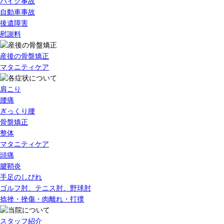
バイク事故
自動車事故
後遺障害
慰謝料
産後の骨盤矯正
マタニティケア
肩こり
腰痛
ぎっくり腰
骨盤矯正
整体
マタニティケア
頭痛
腱鞘炎
手足のしびれ
ゴルフ肘、テニス肘、野球肘
捻挫・挫傷・肉離れ・打撲
スタッフ紹介