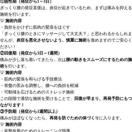
①急性期（発症から1～3日）
ぎっくり腰の発症直後は、炎症が起きているため、まずは痛みを抑える
施術を行います。
💡
施術内容
・負担をかけずに筋肉の緊張をほぐす
「ぎっくり腰のときにマッサージして大丈夫？」と思われるかもしれま
せんが、
炎症を悪化させないよう、慎重に施術
を進めますのでご安心く
ださい！
②回復期（発症から3日～1週間）
痛みが少し落ち着いてきたら、次は
腰の動きをスムーズにするための施
術
を行います。
💡
施術内容
・筋肉の緊張を和らげる手技療法
・骨盤の歪みを調整し、腰への負担を軽減
・可動域を広げるためのストレッチ施術
この段階で適切な施術を受けることで、
回復が早まり、再発予防にもつ
ながります！
③予防期（発症から1週間以上）
痛みがほぼなくなったら、
再発を防ぐための体づくり
に入ります。
💡
施術内容
・姿勢改善のためのトレーニング指導