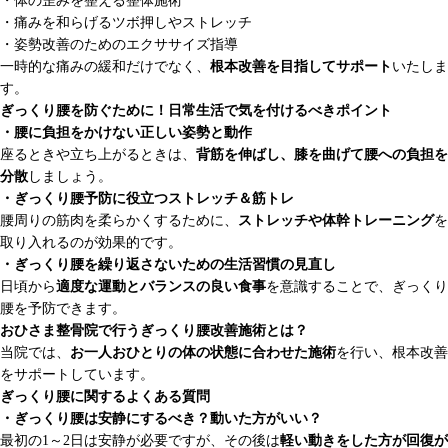
・体の歪みを整える整体施術
・痛みを和らげるツボ押しやストレッチ
・姿勢改善のためのエクササイズ指導
一時的な痛みの緩和だけでなく、
根本改善を目指してサポート
いたしま
す。
ぎっくり腰を防ぐために！日常生活で気を付けるべきポイント
・腰に負担をかけない正しい姿勢と動作
座るときや立ち上がるときは、
背筋を伸ばし、膝を曲げて腰への負担を
分散
しましょう。
・ぎっくり腰予防に役立つストレッチ＆筋トレ
腰周りの筋肉を柔らかくするために、
ストレッチや体幹トレーニング
を
取り入れるのが効果的です。
・ぎっくり腰を繰り返さないための生活習慣の見直し
日頃から
適度な運動とバランスの良い食事
を意識することで、ぎっくり
腰を予防できます。
おひさま整骨院で行うぎっくり腰改善施術とは？
当院では、
お一人おひとりの体の状態に合わせた施術
を行い、根本改善
をサポートしています。
ぎっくり腰に関するよくある質問
・ぎっくり腰は安静にするべき？動いた方がいい？
最初の1～2日は安静が必要ですが、その後は
軽い動きをした方が回復が