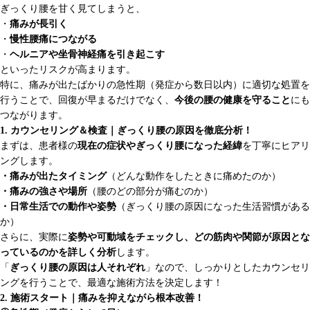
ぎっくり腰を甘く見てしまうと、
・
痛みが長引く
・
慢性腰痛につながる
・
ヘルニアや坐骨神経痛を引き起こす
といったリスクが高まります。
特に、痛みが出たばかりの急性期（発症から数日以内）に適切な処置を
行うことで、回復が早まるだけでなく、
今後の腰の健康を守ること
にも
つながります。
1. カウンセリング＆検査｜ぎっくり腰の原因を徹底分析！
まずは、患者様の
現在の症状やぎっくり腰になった経緯
を丁寧にヒアリ
ングします。
・痛みが出たタイミング
（どんな動作をしたときに痛めたのか）
・痛みの強さや場所
（腰のどの部分が痛むのか）
・日常生活での動作や姿勢
（ぎっくり腰の原因になった生活習慣がある
か）
さらに、実際に
姿勢や可動域をチェックし、どの筋肉や関節が原因とな
っているのかを詳しく分析
します。
「
ぎっくり腰の原因は人それぞれ
」なので、しっかりとしたカウンセリ
ングを行うことで、最適な施術方法を決定します！
2. 施術スタート｜痛みを抑えながら根本改善！