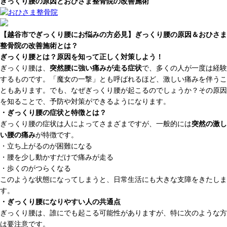
ぎっくり腰の原因とおひさま整骨院の改善施術
【越谷市でぎっくり腰にお悩みの方必見】ぎっくり腰の原因＆おひさま
整骨院の改善施術とは？
ぎっくり腰とは？原因を知って正しく対策しよう！
ぎっくり腰は、
突然腰に強い痛みが走る症状
で、多くの人が一度は経験
するものです。「魔女の一撃」とも呼ばれるほど、激しい痛みを伴うこ
ともあります。でも、なぜぎっくり腰が起こるのでしょうか？その原因
を知ることで、予防や対策ができるようになります。
・ぎっくり腰の症状と特徴とは？
ぎっくり腰の症状は人によってさまざまですが、一般的には
突然の激し
い腰の痛み
が特徴です。
・立ち上がるのが困難になる
・腰を少し動かすだけで痛みが走る
・歩くのがつらくなる
このような状態になってしまうと、日常生活にも大きな支障をきたしま
す。
・ぎっくり腰になりやすい人の共通点
ぎっくり腰は、誰にでも起こる可能性がありますが、特に次のような方
は要注意です。