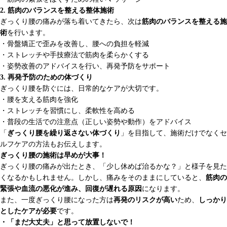
2. 筋肉のバランスを整える整体施術
ぎっくり腰の痛みが落ち着いてきたら、次は
筋肉のバランスを整える施
術
を行います。
・骨盤矯正で歪みを改善し、腰への負担を軽減
・ストレッチや手技療法で筋肉を柔らかくする
・姿勢改善のアドバイスを行い、再発予防をサポート
3. 再発予防のための体づくり
ぎっくり腰を防ぐには、日常的なケアが大切です。
・腰を支える筋肉を強化
・ストレッチを習慣にし、柔軟性を高める
・普段の生活での注意点（正しい姿勢や動作）をアドバイス
「
ぎっくり腰を繰り返さない体づくり
」を目指して、施術だけでなくセ
ルフケアの方法もお伝えします。
ぎっくり腰の施術は早めが大事！
ぎっくり腰の痛みが出たとき、「少し休めば治るかな？」と様子を見た
くなるかもしれません。しかし、痛みをそのままにしていると、
筋肉の
緊張や血流の悪化が進み、回復が遅れる原因
になります。
また、一度ぎっくり腰になった方は
再発のリスクが高い
ため、
しっかり
としたケアが必要
です。
・「まだ大丈夫」と思って放置しないで！