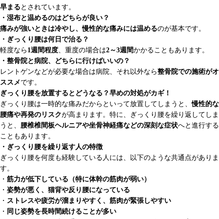
早まる
とされています。
・湿布と温めるのはどちらが良い？
痛みが強いときは冷やし、慢性的な痛みには温める
のが基本です。
・ぎっくり腰は何日で治る？
軽度なら
1週間程度
、重度の場合は
2～3週間
かかることもあります。
・整骨院と病院、どちらに行けばいいの？
レントゲンなどが必要な場合は病院、それ以外なら
整骨院での施術がオ
ススメ
です。
ぎっくり腰を放置するとどうなる？早めの対処がカギ！
ぎっくり腰は一時的な痛みだからといって放置してしまうと、
慢性的な
腰痛や再発のリスク
が高まります。特に、ぎっくり腰を繰り返してしま
うと、
腰椎椎間板ヘルニアや坐骨神経痛などの深刻な症状
へと進行する
こともあります。
・ぎっくり腰を繰り返す人の特徴
ぎっくり腰を何度も経験している人には、以下のような共通点がありま
す。
・
筋力が低下している（特に体幹の筋肉が弱い）
・
姿勢が悪く、猫背や反り腰になっている
・
ストレスや疲労が溜まりやすく、筋肉が緊張しやすい
・
同じ姿勢を長時間続けることが多い