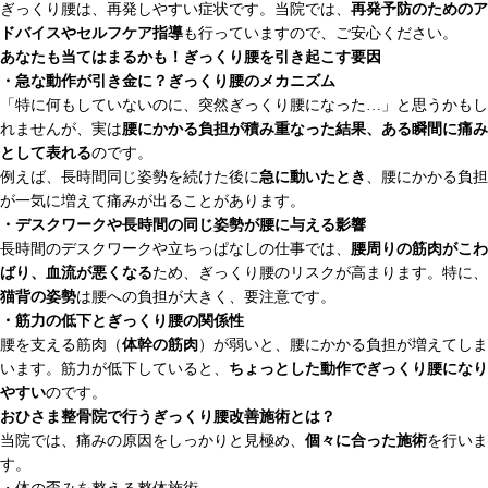
ぎっくり腰は、再発しやすい症状です。当院では、
再発予防のためのア
ドバイスやセルフケア指導
も行っていますので、ご安心ください。
あなたも当てはまるかも！ぎっくり腰を引き起こす要因
・急な動作が引き金に？ぎっくり腰のメカニズム
「特に何もしていないのに、突然ぎっくり腰になった…」と思うかもし
れませんが、実は
腰にかかる負担が積み重なった結果、ある瞬間に痛み
として表れる
のです。
例えば、長時間同じ姿勢を続けた後に
急に動いたとき
、腰にかかる負担
が一気に増えて痛みが出ることがあります。
・デスクワークや長時間の同じ姿勢が腰に与える影響
長時間のデスクワークや立ちっぱなしの仕事では、
腰周りの筋肉がこわ
ばり、血流が悪くなる
ため、ぎっくり腰のリスクが高まります。特に、
猫背の姿勢
は腰への負担が大きく、要注意です。
・筋力の低下とぎっくり腰の関係性
腰を支える筋肉（
体幹の筋肉
）が弱いと、腰にかかる負担が増えてしま
います。筋力が低下していると、
ちょっとした動作でぎっくり腰になり
やすい
のです。
おひさま整骨院で行うぎっくり腰改善施術とは？
当院では、痛みの原因をしっかりと見極め、
個々に合った施術
を行いま
す。