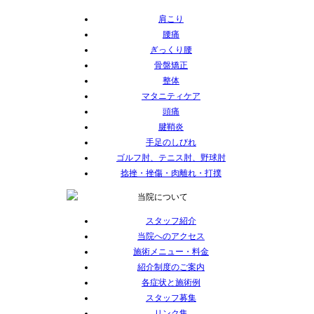
肩こり
腰痛
ぎっくり腰
骨盤矯正
整体
マタニティケア
頭痛
腱鞘炎
手足のしびれ
ゴルフ肘、テニス肘、野球肘
捻挫・挫傷・肉離れ・打撲
スタッフ紹介
当院へのアクセス
施術メニュー・料金
紹介制度のご案内
各症状と施術例
スタッフ募集
リンク集