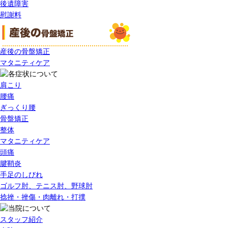
後遺障害
慰謝料
産後の骨盤矯正
マタニティケア
肩こり
腰痛
ぎっくり腰
骨盤矯正
整体
マタニティケア
頭痛
腱鞘炎
手足のしびれ
ゴルフ肘、テニス肘、野球肘
捻挫・挫傷・肉離れ・打撲
スタッフ紹介