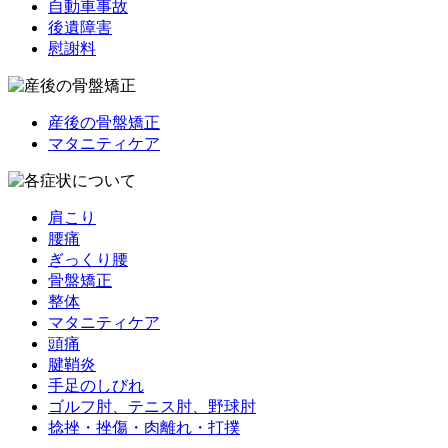
自動車事故
後遺障害
慰謝料
産後の骨盤矯正
マタニティケア
肩こり
腰痛
ぎっくり腰
骨盤矯正
整体
マタニティケア
頭痛
腱鞘炎
手足のしびれ
ゴルフ肘、テニス肘、野球肘
捻挫・挫傷・肉離れ・打撲