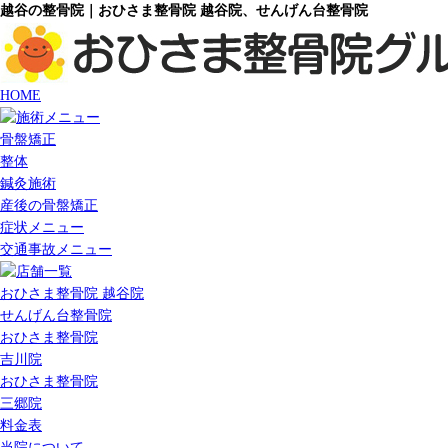
越谷の整骨院｜おひさま整骨院 越谷院、せんげん台整骨院
HOME
骨盤矯正
整体
鍼灸施術
産後の骨盤矯正
症状メニュー
交通事故メニュー
おひさま整骨院 越谷院
せんげん台整骨院
おひさま整骨院
吉川院
おひさま整骨院
三郷院
料金表
当院について