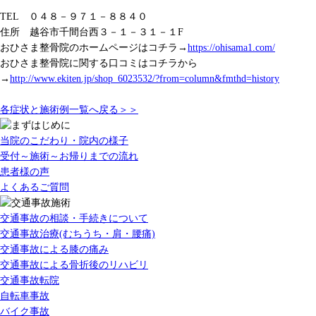
TEL
０４８－９７１－８８４０
住所 越谷市千間台西３－１－３１－１
F
おひさま整骨院のホームページはコチラ
→
https://ohisama1.com/
おひさま整骨院に関する口コミはコチラから
→
http://www.ekiten.jp/shop_6023532/?from=column&fmthd=history
各症状と施術例一覧へ戻る＞＞
当院のこだわり・院内の様子
受付～施術～お帰りまでの流れ
患者様の声
よくあるご質問
交通事故の相談・手続きについて
交通事故治療(むちうち・肩・腰痛)
交通事故による膝の痛み
交通事故による骨折後のリハビリ
交通事故転院
自転車事故
バイク事故