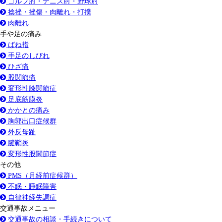
ゴルフ肘・テニス肘・野球肘
捻挫・挫傷・肉離れ・打撲
肉離れ
手や足の痛み
ばね指
手足のしびれ
ひざ痛
股関節痛
変形性膝関節症
足底筋膜炎
かかとの痛み
胸郭出口症候群
外反母趾
腱鞘炎
変形性股関節症
その他
PMS（月経前症候群）
不眠・睡眠障害
自律神経失調症
交通事故メニュー
交通事故の相談・手続きについて