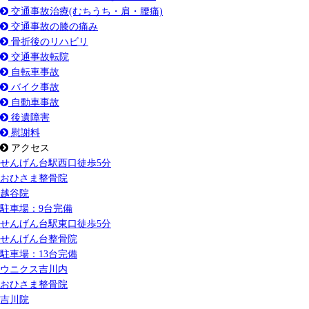
交通事故治療(むちうち・肩・腰痛)
交通事故の膝の痛み
骨折後のリハビリ
交通事故転院
自転車事故
バイク事故
自動車事故
後遺障害
慰謝料
アクセス
せんげん台駅
西口
徒歩5分
おひさま整骨院
越谷院
駐車場：9台完備
せんげん台駅
東口
徒歩5分
せんげん台整骨院
駐車場：13台完備
ウニクス吉川内
おひさま整骨院
吉川院