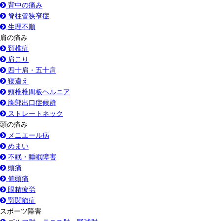
背中の痛み
脊柱管狭窄症
生理不順
肩の痛み
頚椎症
肩こり
四十肩・五十肩
寝違え
頸椎椎間板ヘルニア
胸郭出口症候群
ストレートネック
頭の痛み
メニエール病
めまい
不眠・睡眠障害
頭痛
偏頭痛
眼精疲労
顎関節症
スポーツ障害