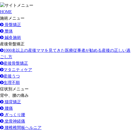
HOME
施術メニュー
骨盤矯正
整体
鍼灸施術
産後骨盤矯正
1000名以上の産後ママを見てきた医療従事者が勧める産後の正しい過
ごし方
産後骨盤矯正
マタニティケア
産後うつ
生理不順
症状別メニュー
背中、腰の痛み
猫背矯正
腰痛
ぎっくり腰
坐骨神経痛
腰椎椎間板ヘルニア