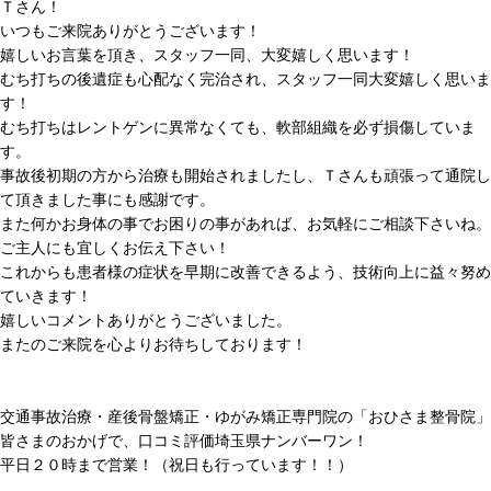
Ｔさん！
いつもご来院ありがとうございます！
嬉しいお言葉を頂き、スタッフ一同、大変嬉しく思います！
むち打ちの後遺症も心配なく完治され、スタッフ一同大変嬉しく思いま
す！
むち打ちはレントゲンに異常なくても、軟部組織を必ず損傷していま
す。
事故後初期の方から治療も開始されましたし、Ｔさんも頑張って通院し
て頂きました事にも感謝です。
また何かお身体の事でお困りの事があれば、お気軽にご相談下さいね。
ご主人にも宜しくお伝え下さい！
これからも患者様の症状を早期に改善できるよう、技術向上に益々努め
ていきます！
嬉しいコメントありがとうございました。
またのご来院を心よりお待ちしております！
交通事故治療・産後骨盤矯正・ゆがみ矯正専門院の「おひさま整骨院」
皆さまのおかげで、口コミ評価埼玉県ナンバーワン！
平日２０時まで営業！（祝日も行っています！！）