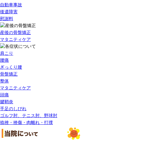
自動車事故
後遺障害
慰謝料
産後の骨盤矯正
マタニティケア
肩こり
腰痛
ぎっくり腰
骨盤矯正
整体
マタニティケア
頭痛
腱鞘炎
手足のしびれ
ゴルフ肘、テニス肘、野球肘
捻挫・挫傷・肉離れ・打撲